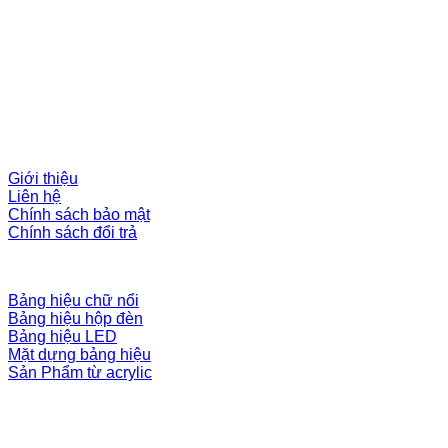
BẢNG HIỆU NAM TIỀN PHÁT
Địa chỉ:
66 Trung Mỹ Tây 17, Phường Trung Mỹ Tây, Quận 12,
Thành phố Hồ Chí Minh
Điện thoại:
0909.645.322
Email:
namtienphatmica@gmail.com
Giờ làm việc:
8h-17h30 thứ 2 đến thứ 7
LIÊN KẾT
Giới thiệu
Liên hệ
Chính sách bảo mật
Chính sách đổi trả
DANH MỤC CHÍNH
Bảng hiệu chữ nổi
Bảng hiệu hộp đèn
Bảng hiệu LED
Mặt dựng bảng hiệu
Sản Phẩm từ acrylic
FANPAGE