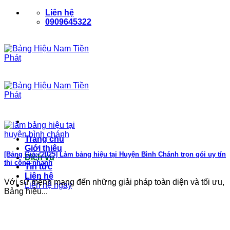
Bỏ
Liên hệ
qua
0909645322
nội
dung
Trang chủ
Giới thiệu
[Bảng Giá✅2025] Làm bảng hiệu tại Huyện Bình Chánh trọn gói uy tín
Dịch vụ
thi công nhanh
Tin tức
Liên hệ
Với sứ mệnh mang đến những giải pháp toàn diện và tối ưu,
Liên hệ ngay
Bảng hiệu...